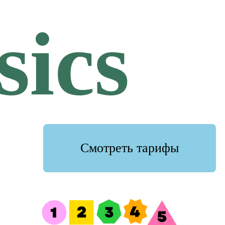
sics
тарифы