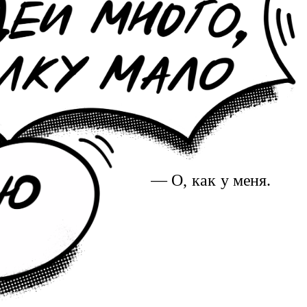
— О, как
у меня.