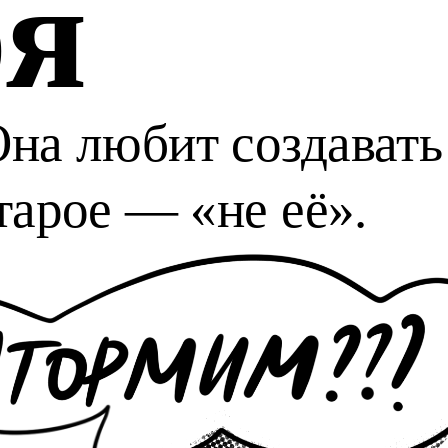
оя
на любит создавать 
тарое — «не её».