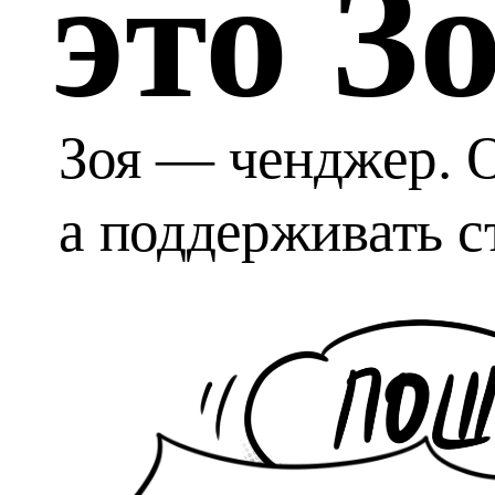
это З
Зоя — ченджер. О
а поддерживать с