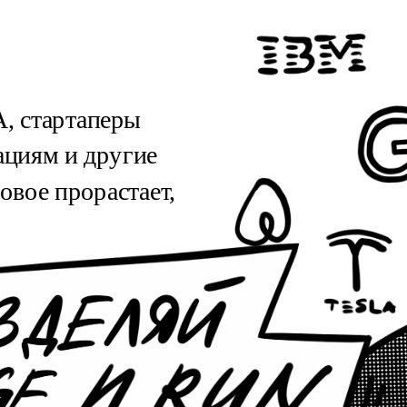
, стартаперы 
циям и другие 
вое прорастает, 