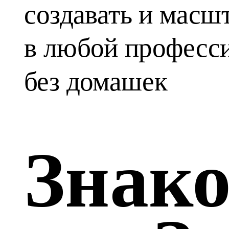
создавать и масшт
в любой професси
без домашек
Знако